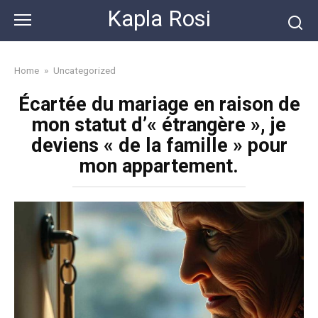
Skip
Kapla Rosi
to
content
Home
»
Uncategorized
Écartée du mariage en raison de
mon statut d’« étrangère », je
deviens « de la famille » pour
mon appartement.