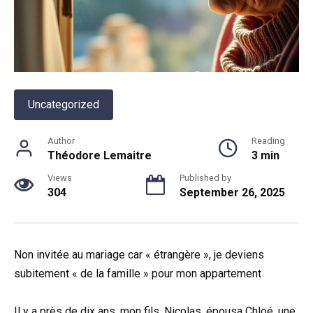
Uncategorized
Author
Reading
Théodore Lemaitre
3 min
Views
Published by
304
September 26, 2025
Non invitée au mariage car « étrangère », je deviens
subitement « de la famille » pour mon appartement
Il y a près de dix ans, mon fils, Nicolas, épousa Chloé, une