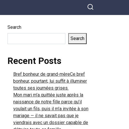
Search
Search
Recent Posts
Bref bonheur de grand-mèreCe bref
bonheur, pourtant, lui suffit à illuminer
toutes ses journées grises.
Mon mari m’a quittée juste après la
naissance de notre fille parce qu’il
voulait un fils, puis il m’a invitée à son
mariage — il ne savait pas que je
viendrais avec un dossier capable de