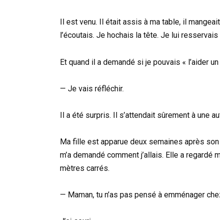
Il est venu. Il était assis à ma table, il mangea
l’écoutais. Je hochais la tête. Je lui resservais
Et quand il a demandé si je pouvais « l’aider u
— Je vais réfléchir.
Il a été surpris. Il s’attendait sûrement à une a
Ma fille est apparue deux semaines après son f
m’a demandé comment j’allais. Elle a regardé m
mètres carrés.
— Maman, tu n’as pas pensé à emménager chez 