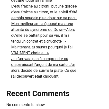
détruire toute sa famille.
L’eau fraîche au citronIl but une gorgée
d’eau fraîche au citron, et le soleil d’été
sembla soudain plus doux sur sa peau.
Mon meilleur ami a épousé ma sœur
atteinte du syndrome de Down—Alors
qu’elle se battait pour sa vie, il m’a
tendu un contrat et a chuchoté : «
Maintenant, tu sauras pourquoi je l’ai
VRAIMENT choisie… »
Je n’arrivais pas à comprendre où
disparaissait l’argent de ma carte. J’ai
alors décidé de suivre la piste. Ce que
j’ai découvert était choquant.
Recent Comments
No comments to show.