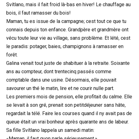
Svítlano, mais il fait froid là-bas en hiver! Le chauffage au
bois, il faut ramasser du bois!
Maman, tu es issue de la campagne; cest tout ce que tu
connais depuis ton enfance. Grandpère et grandmère ont
vécu toute leur vie au village, sans problème. Et lété, cest
le paradis: potager, baies, champignons à ramasser en
forêt.
Galina venait tout juste de shabituer à la retraite. Soixante
ans au compteur, dont trentecinq passés comme
comptable dans une usine. Désormais, elle pouvait
savourer un thé le matin, lire et ne courir nulle part.
Les premiers mois de pension, elle profitait du calme. Elle
se levait à son gré, prenait son petitdéjeuner sans hâte,
regardait la télé. Faire les courses quand il ny avait pas de
queue était un vrai bonheur après quarante ans de labeur.
Sa fille Svítlano lappela un samedi matin:
«Maman, il faut quon parle sérieusement.»