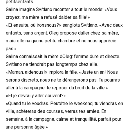
petitsenfants.
Galina imagina Svítlano raconter à tout le monde: «Vous
croyez, ma mère a refusé daider sa fille!»
«Et ensuite, où ironsnous?» sanglota Svítlano. «Avec deux
enfants, sans argent. Oleg propose daller chez sa mère,
mais elle na quune petite chambre et ne nous apprécie
pas.»
Galina connaissait la mère dOleg: femme dure et directe.
Svítlano ne tiendrait pas longtemps chez elle.
«Maman, aidenous!» implora la fille. «Juste un an! Nous
serons discrets, nous ne te dérangerons pas. Tu pourras
aller à la campagne, te reposer du bruit de la ville.»
«Et je devrai y aller souvent?»
«Quand tu le voudras. Peutêtre le weekend, tu viendras en
ville, achèteras des courses, verras tes amies. En
semaine, à la campagne, calme et tranquillité, parfait pour
une personne âgée.»