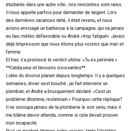
étudiante dans une autre ville ; nos rencontres sont rares.
Il nous appelle parfois pour demander de largent. Lors
des dernières vacances dété, il était revenu, et nous
avions envisagé un barbecue à la campagne, qui na jamais
eu lieu: météo défavorable ou André «trop fatigué». Javais
déjà limpression que nous étions plus voisins que mari et
femme.
Et hier, il a prononcé le verdict ultime: «Tu es périmée.»
**Catalyseur et tensions croissantes**
Lidée du divorce planait depuis longtemps. Il y a quelques
semaines, lévier sest bouché ; jai fait intervenir un
plombier, et André a brusquement déclaré: «Cest un
problème dhomme, restetoien.» Pourquoi cette réplique?
Il ne soccupa jamais de la plomberie le soir venu, mais il
me blâma davoir attendu, comme si cela devait prouver
mon incapacité.
Puis un incident étrange: notre voisine, tante Géraldine,