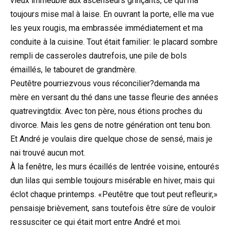
vieux immeuble aux ascenseurs grinçants, ce qui ma
toujours mise mal à laise. En ouvrant la porte, elle ma vue
les yeux rougis, ma embrassée immédiatement et ma
conduite à la cuisine. Tout était familier: le placard sombre
rempli de casseroles dautrefois, une pile de bols
émaillés, le tabouret de grandmère.
Peutêtre pourriezvous vous réconcilier?demanda ma
mère en versant du thé dans une tasse fleurie des années
quatrevingtdix. Avec ton père, nous étions proches du
divorce. Mais les gens de notre génération ont tenu bon.
Et André je voulais dire quelque chose de sensé, mais je
nai trouvé aucun mot.
À la fenêtre, les murs écaillés de lentrée voisine, entourés
dun lilas qui semble toujours misérable en hiver, mais qui
éclot chaque printemps. «Peutêtre que tout peut refleurir,»
pensaisje brièvement, sans toutefois être sûre de vouloir
ressusciter ce qui était mort entre André et moi.