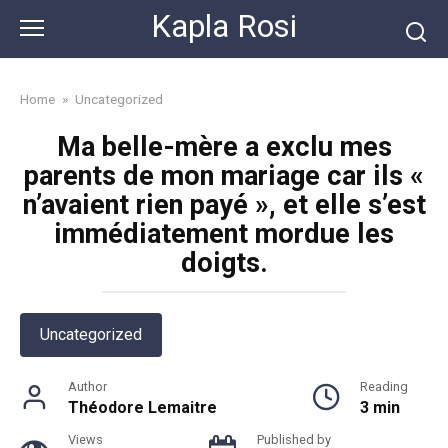
Skip
Kapla Rosi
to
content
Home
»
Uncategorized
Ma belle-mère a exclu mes
parents de mon mariage car ils «
n’avaient rien payé », et elle s’est
immédiatement mordue les
doigts.
Uncategorized
Author
Reading
Théodore Lemaitre
3 min
Views
Published by