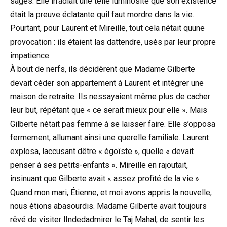
sages. Elle irradiait une telle luminosité que son existence
était la preuve éclatante quil faut mordre dans la vie.
Pourtant, pour Laurent et Mireille, tout cela nétait quune
provocation : ils étaient las dattendre, usés par leur propre
impatience.
À bout de nerfs, ils décidèrent que Madame Gilberte
devait céder son appartement à Laurent et intégrer une
maison de retraite. Ils nessayaient même plus de cacher
leur but, répétant que « ce serait mieux pour elle ». Mais
Gilberte nétait pas femme à se laisser faire. Elle s’opposa
fermement, allumant ainsi une querelle familiale. Laurent
explosa, laccusant dêtre « égoïste », quelle « devait
penser à ses petits-enfants ». Mireille en rajoutait,
insinuant que Gilberte avait « assez profité de la vie ».
Quand mon mari, Étienne, et moi avons appris la nouvelle,
nous étions abasourdis. Madame Gilberte avait toujours
rêvé de visiter lIndedadmirer le Taj Mahal, de sentir les