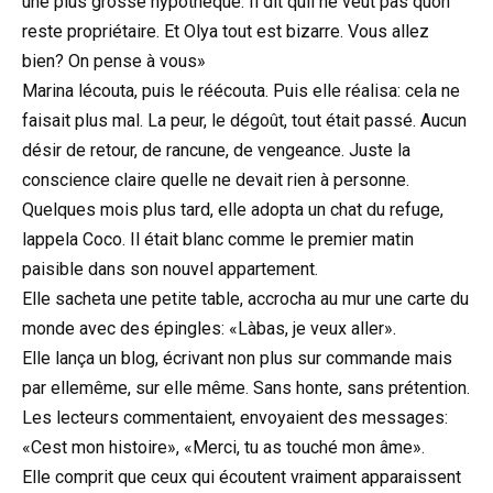
une plus grosse hypothèque. Il dit quil ne veut pas quon
reste propriétaire. Et Olya tout est bizarre. Vous allez
bien? On pense à vous»
Marina lécouta, puis le réécouta. Puis elle réalisa: cela ne
faisait plus mal. La peur, le dégoût, tout était passé. Aucun
désir de retour, de rancune, de vengeance. Juste la
conscience claire quelle ne devait rien à personne.
Quelques mois plus tard, elle adopta un chat du refuge,
lappela Coco. Il était blanc comme le premier matin
paisible dans son nouvel appartement.
Elle sacheta une petite table, accrocha au mur une carte du
monde avec des épingles: «Làbas, je veux aller».
Elle lança un blog, écrivant non plus sur commande mais
par ellemême, sur elle même. Sans honte, sans prétention.
Les lecteurs commentaient, envoyaient des messages:
«Cest mon histoire», «Merci, tu as touché mon âme».
Elle comprit que ceux qui écoutent vraiment apparaissent