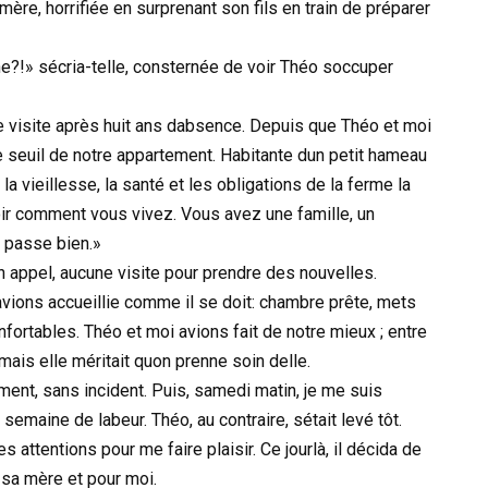
e, horrifiée en surprenant son fils en train de préparer
?!» sécria-telle, consternée de voir Théo soccuper
e visite après huit ans dabsence. Depuis que Théo et moi
le seuil de notre appartement. Habitante dun petit hameau
la vieillesse, la santé et les obligations de la ferme la
 voir comment vous vivez. Vous avez une famille, un
e passe bien.»
un appel, aucune visite pour prendre des nouvelles.
lavions accueillie comme il se doit: chambre prête, mets
onfortables. Théo et moi avions fait de notre mieux ; entre
 mais elle méritait quon prenne soin delle.
ment, sans incident. Puis, samedi matin, je me suis
emaine de labeur. Théo, au contraire, sétait levé tôt.
es attentions pour me faire plaisir. Ce jourlà, il décida de
 sa mère et pour moi.