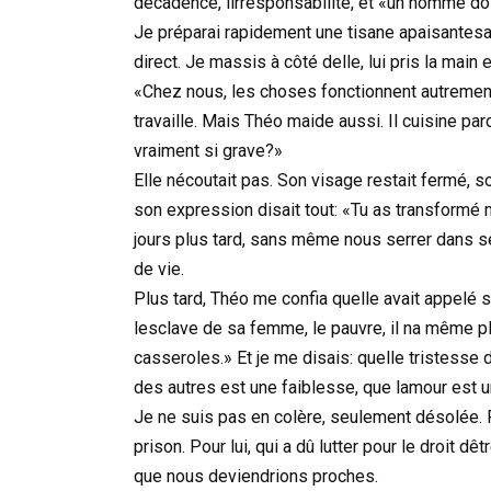
décadence, lirresponsabilité, et «un homme do
Je préparai rapidement une tisane apaisantesan
direct. Je massis à côté delle, lui pris la mai
«Chez nous, les choses fonctionnent autrement
travaille. Mais Théo maide aussi. Il cuisine par
vraiment si grave?»
Elle nécoutait pas. Son visage restait fermé, s
son expression disait tout: «Tu as transformé m
jours plus tard, sans même nous serrer dans s
de vie.
Plus tard, Théo me confia quelle avait appelé 
lesclave de sa femme, le pauvre, il na même pl
casseroles.» Et je me disais: quelle tristesse 
des autres est une faiblesse, que lamour est u
Je ne suis pas en colère, seulement désolée. Po
prison. Pour lui, qui a dû lutter pour le droit d
que nous deviendrions proches.