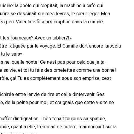
isine: la poêle qui crépitait, la machine à café qui
ourire se dessinait sur mes lèvres, le cœur léger. Mon
s peu. Valentine fit alors irruption dans la cuisine.
 les fourneaux? Avec un tablier?!»
être fatiguée par le voyage. Et Camille dort encore laissela
 tu le sais»
ine, quelle honte! Ce nest pas pour cela que je tai
e sa vie, et toi tu fais des omelettes comme une bonne!
on rôle, ça! Tu es complètement sous son emprise, cest
chirée entre lenvie de rire et celle dintervenir. Ses
 de la peine pour moi, et craignais que cette visite ne
ffer dindignation. Théo tenait toujours sa spatule,
ntine, quant à elle, tremblait de colère, marmonnant sur la