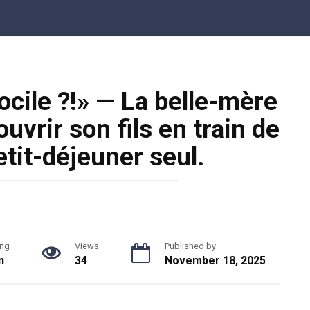
cile ?!» — La belle-mère
vrir son fils en train de
etit-déjeuner seul.
ng
Views
Published by
n
34
November 18, 2025