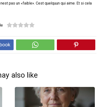
est pas un «faible». Cest quelquun qui aime. Et si cela
le
ebook
ay also like