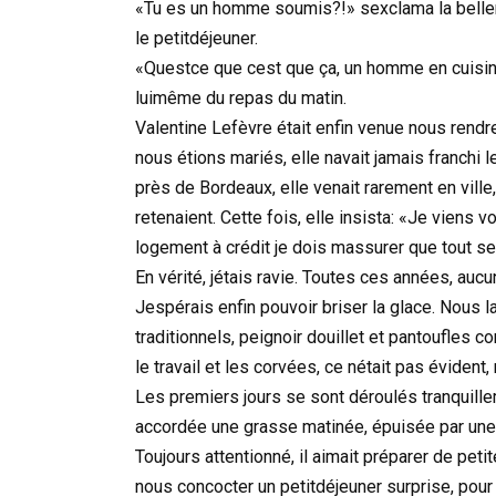
«Tu es un homme soumis?!» sexclama la bellemèr
le petitdéjeuner.
«Questce que cest que ça, un homme en cuisine
luimême du repas du matin.
Valentine Lefèvre était enfin venue nous rendr
nous étions mariés, elle navait jamais franchi 
près de Bordeaux, elle venait rarement en ville, 
retenaient. Cette fois, elle insista: «Je viens
logement à crédit je dois massurer que tout s
En vérité, jétais ravie. Toutes ces années, auc
Jespérais enfin pouvoir briser la glace. Nous 
traditionnels, peignoir douillet et pantoufles c
le travail et les corvées, ce nétait pas évident,
Les premiers jours se sont déroulés tranquille
accordée une grasse matinée, épuisée par une s
Toujours attentionné, il aimait préparer de petit
nous concocter un petitdéjeuner surprise, pour