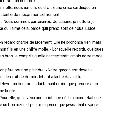
it rester un homme».
s elle, nous aurions eu droit à une crise cardiaque en
n et tentai de mexprimer calmement :
. Nous sommes partenaires. Je cuisine, je nettoie, je
ce quil aime cela, parce quil prend soin de nous. Estce
on regard chargé de jugement. Elle ne prononça rien, mais
on fils en une chiffe molle.» Lorsquelle repartit, quelques
es bras, je compris quelle naccepterait jamais notre mode
son père pour se plaindre: «Notre garçon est devenu
us le droit de dormir debout à laube devant les
délever un homme en lui faisant croire que prendre soin
ne honte.
ur elle, qui a vécu une existence où la cuisine était une
être un bon mari. Et pour moi, parce que javais tant espéré