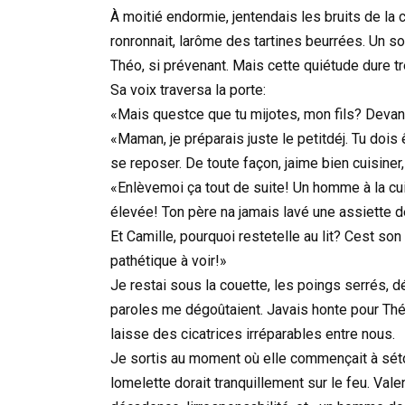
À moitié endormie, jentendais les bruits de la cu
ronronnait, larôme des tartines beurrées. Un s
Théo, si prévenant. Mais cette quiétude dure trè
Sa voix traversa la porte:
«Mais questce que tu mijotes, mon fils? Devant
«Maman, je préparais juste le petitdéj. Tu dois 
se reposer. De toute façon, jaime bien cuisiner,
«Enlèvemoi ça tout de suite! Un homme à la cuis
élevée! Ton père na jamais lavé une assiette d
Et Camille, pourquoi restetelle au lit? Cest s
pathétique à voir!»
Je restai sous la couette, les poings serrés, dé
paroles me dégoûtaient. Javais honte pour Théo,
laisse des cicatrices irréparables entre nous.
Je sortis au moment où elle commençait à sétou
lomelette dorait tranquillement sur le feu. Vale