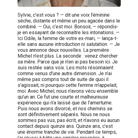
Sylvie, c’est vous ? — dit une voix féminine
sèche, distante et même un peu agacée dans le
combiné. — Oui, c’est moi. Bonsoir, — répondis-
je en essayant de reconnaître les intonations. —
Ici Odile, la femme de votre ex-mari, — lança-t-
elle sans aucune introduction ni salutation. — Je
vous annonce deux nouvelles. La première :
Michel n’est plus. La seconde : venez chercher
sa mère. Parce que je n’en ai pas besoin ici. Je
suis restée sans voix. Les mots résonnaient
comme venus d’une autre dimension. Je n’ai
même pas compris tout de suite de quoi il
s’agissait, ni pourquoi cette femme m’appelait,
moi. Avec Michel, nous n’avons vécu ensemble
qu’un an. Ce fut une courte et malheureuse
expérience qui n’a laissé que de l’amertume.
Puis nous avons divorcé, et nos chemins se
sont définitivement séparés. Nous ne nous
sommes pas vus, pas écrit, et n’avons eu aucun
contact depuis quinze ans. Quinze ans, c’est
une énorme tranche de vie. Pendant ce temps,
j’ai réussi à bâtir une carrière prospère, à