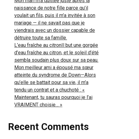
Mon mari m’a quittée juste après la
naissance de notre fille parce qu’il
voulait un fils, puis il m’a invitée à son
mariage — il ne savait pas que je
viendrais avec un dossier capable de
détruire toute sa famille.
L’eau fraîche au citronIl but une gorgée
d’eau fraîche au citron, et le soleil d’été
sembla soudain plus doux sur sa peau.
Mon meilleur ami a épousé ma sœur
atteinte du syndrome de Down—Alors
qu’elle se battait pour sa vie, il m’a
tendu un contrat et a chuchoté : «
Maintenant, tu sauras pourquoi je l’ai
VRAIMENT choisie… »
Recent Comments