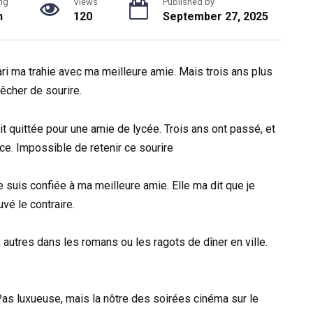
ng
Views
Published by
n
120
September 27, 2025
ri ma trahie avec ma meilleure amie. Mais trois ans plus
pêcher de sourire.
it quittée pour une amie de lycée. Trois ans ont passé, et
ice. Impossible de retenir ce sourire
suis confiée à ma meilleure amie. Elle ma dit que je
vé le contraire.
x autres dans les romans ou les ragots de dîner en ville.
Pas luxueuse, mais la nôtre des soirées cinéma sur le