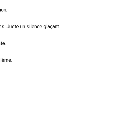
ion.
es. Juste un silence glaçant.
te.
blème.