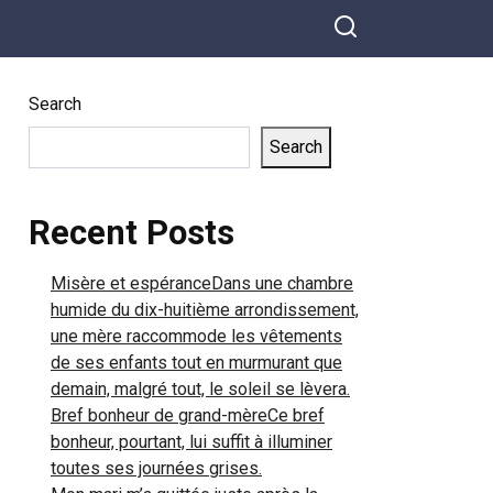
resta muette.
Search
Search
Recent Posts
Misère et espéranceDans une chambre
humide du dix-huitième arrondissement,
une mère raccommode les vêtements
de ses enfants tout en murmurant que
demain, malgré tout, le soleil se lèvera.
Bref bonheur de grand-mèreCe bref
bonheur, pourtant, lui suffit à illuminer
toutes ses journées grises.