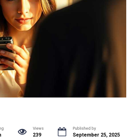
ng
Views
Published by
n
239
September 25, 2025