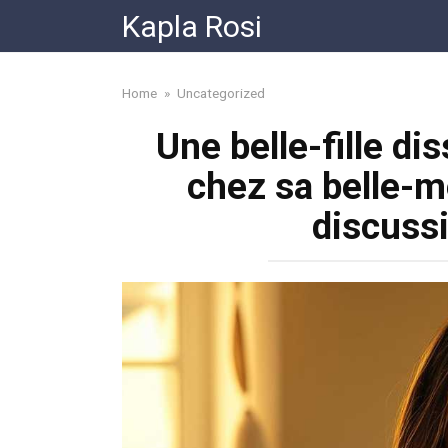
Skip
Kapla Rosi
to
content
Home
»
Uncategorized
Une belle-fille di
chez sa belle-m
discuss