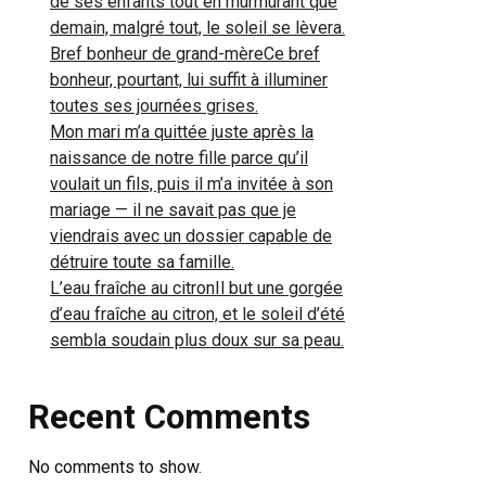
de ses enfants tout en murmurant que
demain, malgré tout, le soleil se lèvera.
Bref bonheur de grand-mèreCe bref
bonheur, pourtant, lui suffit à illuminer
toutes ses journées grises.
Mon mari m’a quittée juste après la
naissance de notre fille parce qu’il
voulait un fils, puis il m’a invitée à son
mariage — il ne savait pas que je
viendrais avec un dossier capable de
détruire toute sa famille.
L’eau fraîche au citronIl but une gorgée
d’eau fraîche au citron, et le soleil d’été
sembla soudain plus doux sur sa peau.
Recent Comments
No comments to show.