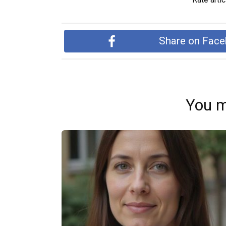
Share on Fac
You m