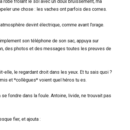
 sa robe frôlant le sol avec un doux bruissement, ma
peler une chose : les vaches ont parfois des cornes.
 L’atmosphère devint électrique, comme avant l’orage.
it simplement son téléphone de son sac, appuya sur
cran, des photos et des messages toutes les preuves de
t-elle, le regardant droit dans les yeux. Et tu sais quoi ?
amis et *collègues* voient quel héros tu es.
 se fondre dans la foule. Antoine, livide, ne trouvait pas
que fier, et ajouta :