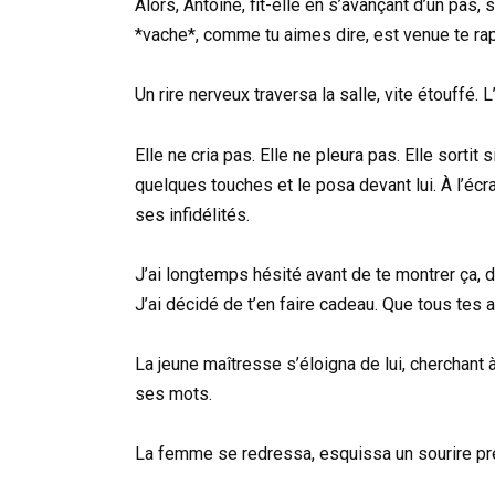
Alors, Antoine, fit-elle en s’avançant d’un pas,
*vache*, comme tu aimes dire, est venue te rap
Un rire nerveux traversa la salle, vite étouffé.
Elle ne cria pas. Elle ne pleura pas. Elle sort
quelques touches et le posa devant lui. À l’é
ses infidélités.
J’ai longtemps hésité avant de te montrer ça, di
J’ai décidé de t’en faire cadeau. Que tous tes 
La jeune maîtresse s’éloigna de lui, cherchant à
ses mots.
La femme se redressa, esquissa un sourire pres