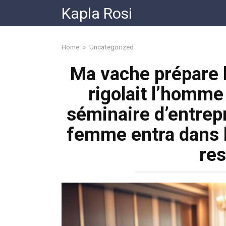
Skip
Kapla Rosi
to
content
Home
»
Uncategorized
Ma vache prépare l
rigolait l’homme
séminaire d’entrep
femme entra dans la
res