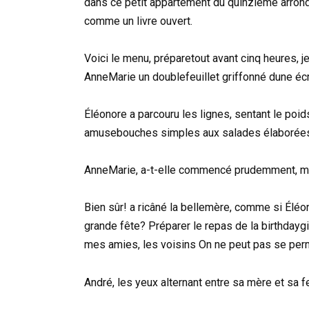
dans ce petit appartement du quinzième arrondi
comme un livre ouvert.
Voici le menu, préparetout avant cinq heures, j
AnneMarie un doublefeuillet griffonné dune écr
Éléonore a parcouru les lignes, sentant le po
amusebouches simples aux salades élaborées,
AnneMarie, a-t-elle commencé prudemment, mai
Bien sûr! a ricâné la bellemère, comme si Éléon
grande fête? Préparer le repas de la birthdaygi
mes amies, les voisins On ne peut pas se perm
André, les yeux alternant entre sa mère et sa f