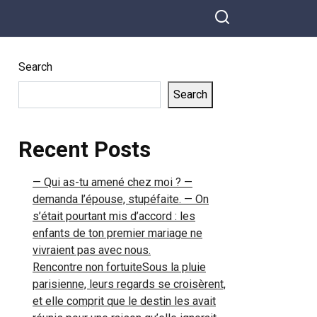
est un peu
souffrant — dit
Antoine à son
Search
fils, ravi d’aller
voir son
Search
grand-père
passionné
d’électronique.
Recent Posts
Chez les
Leblanc, entre
— Qui as-tu amené chez moi ? —
inventions,
demanda l’épouse, stupéfaite. — On
famille
s’était pourtant mis d’accord : les
recomposée
enfants de ton premier mariage ne
et petits
vivraient pas avec nous.
conflits dans
Rencontre non fortuiteSous la pluie
l’appartement
parisienne, leurs regards se croisèrent,
parisien de la
et elle comprit que le destin les avait
belle-mère,