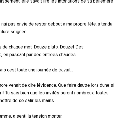
ssement, elle savait lire les intonations de sa bellemère
e nai pas envie de rester debout à ma propre fête, a tendu
iture soignée.
ids de chaque mot. Douze plats. Douze! Des
 en passant par des entrées chaudes.
s cest toute une journée de travail…
ore venait de dire lévidence. Que faire dautre lors dune si
rl! Tu sais bien que les invités seront nombreux: toutes
ettre de se salir les mains.
emme, a senti la tension monter.