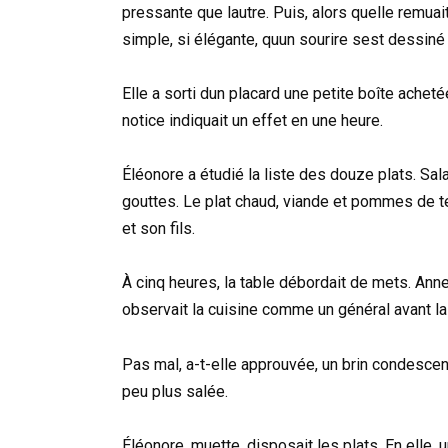
pressante que lautre. Puis, alors quelle remuait
simple, si élégante, quun sourire sest dessiné
Elle a sorti dun placard une petite boîte achetée
notice indiquait un effet en une heure.
Éléonore a étudié la liste des douze plats. Sa
gouttes. Le plat chaud, viande et pommes de terr
et son fils.
À cinq heures, la table débordait de mets. Ann
observait la cuisine comme un général avant la 
Pas mal, a-t-elle approuvée, un brin condescend
peu plus salée.
Éléonore, muette, disposait les plats. En elle, u