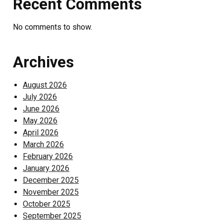
Recent Comments
matin,
Madame
No comments to show.
Andrieu croise
un nouveau
voisin
Archives
irrésistible,
Olivier,
August 2026
séduisant
July 2026
entrepreneur
June 2026
du troisième
May 2026
étage, qui va
April 2026
très vite entrer
March 2026
dans leur vie —
February 2026
au point de
January 2026
tout
December 2025
bouleverser :
November 2025
Dina cède à la
October 2025
tentation,
September 2025
Antoine