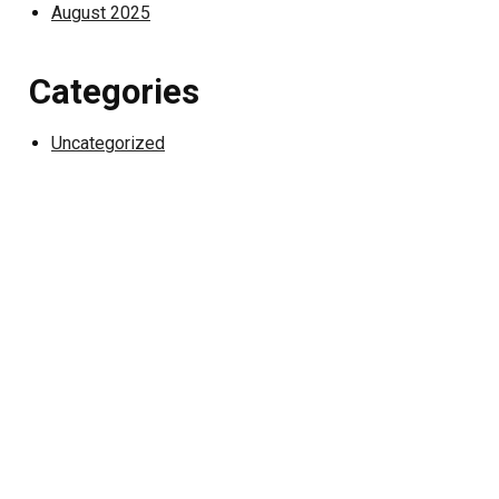
August 2025
soupçonne, le
fils Dimitri se
retrouve au
Categories
milieu des
disputes, le
Uncategorized
cœur balance,
les reproches
fusent, et la
vérité éclate…
Entre amour,
trahison,
blessures et
pardons,
chacun devra
apprendre à
réparer ses
erreurs pour
retrouver la