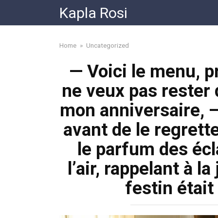
Skip
Kapla Rosi
to
content
Home
»
Uncategorized
— Voici le menu, pr
ne veux pas rester d
mon anniversaire, —
avant de le regret
le parfum des écl
l’air, rappelant à l
festin était