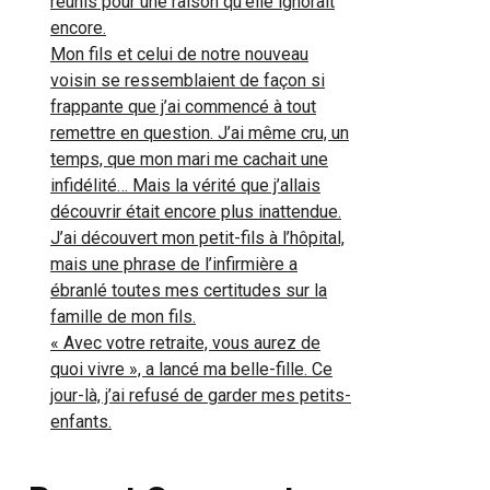
réunis pour une raison qu’elle ignorait
rien n’est
encore.
jamais simple :
Mon fils et celui de notre nouveau
Antoine,
voisin se ressemblaient de façon si
réparateur
frappante que j’ai commencé à tout
d’appareils, vit
remettre en question. J’ai même cru, un
depuis douze
temps, que mon mari me cachait une
ans avec Dina
infidélité… Mais la vérité que j’allais
et sa mère,
découvrir était encore plus inattendue.
Madame Nina
J’ai découvert mon petit-fils à l’hôpital,
Andrieu, qui ne
mais une phrase de l’infirmière a
manque
ébranlé toutes mes certitudes sur la
jamais de
famille de mon fils.
juger son
« Avec votre retraite, vous aurez de
gendre trop
quoi vivre », a lancé ma belle-fille. Ce
doux et rêve
jour-là, j’ai refusé de garder mes petits-
pour sa fille
enfants.
d’un homme
hare on Facebook
plus
ambitieux… Un