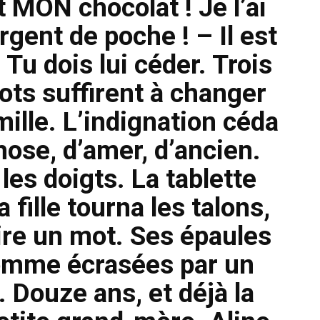
t MON chocolat ! Je l’ai
gent de poche ! – Il est
 Tu dois lui céder. Trois
ots suffirent à changer
ille. L’indignation céda
hose, d’amer, d’ancien.
les doigts. La tablette
fille tourna les talons,
ire un mot. Ses épaules
comme écrasées par un
. Douze ans, et déjà la