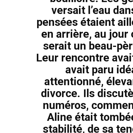
versait l’eau dan
pensées étaient ail
en arrière, au jour 
serait un beau-pèr
Leur rencontre avait 
avait paru idé
attentionné, élevan
divorce. Ils discut
numéros, commenc
Aline était tombé
stabilité, de sa t