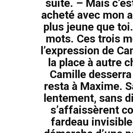
suite. – Mais c’es
acheté avec mon ar
plus jeune que toi.
mots. Ces trois m
l’expression de Cam
la place à autre c
Camille desserra 
resta à Maxime. Sa 
lentement, sans d
s’affaissèrent 
fardeau invisible