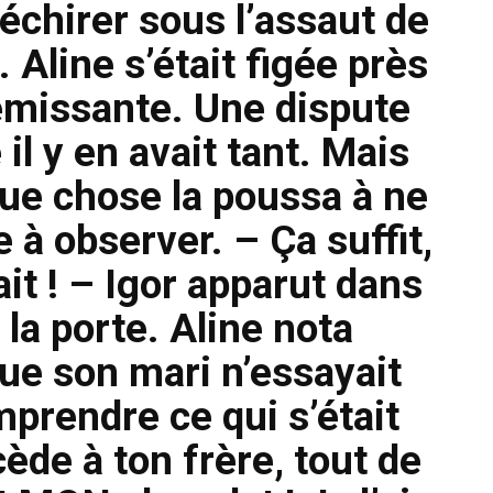
chirer sous l’assaut de
 Aline s’était figée près
rémissante. Une dispute
l y en avait tant. Mais
que chose la poussa à ne
e à observer. – Ça suffit,
it ! – Igor apparut dans
la porte. Aline nota
e son mari n’essayait
rendre ce qui s’était
ède à ton frère, tout de