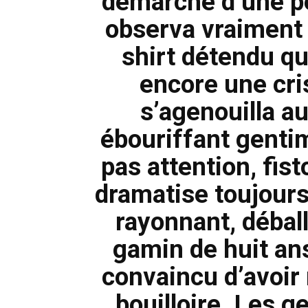
démarche d’une pe
observa vraiment s
shirt détendu qui
encore une cri
s’agenouilla a
ébouriffant genti
pas attention, fisto
dramatise toujour
rayonnant, déball
gamin de huit ans
convaincu d’avoir r
bouilloire. Les g