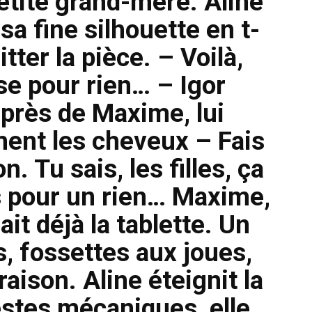
tite grand-mère. Aline
a fine silhouette en t-
tter la pièce. – Voilà,
se pour rien… – Igor
uprès de Maxime, lui
ment les cheveux – Fais
n. Tu sais, les filles, ça
s pour un rien… Maxime,
ait déjà la tablette. Un
, fossettes aux joues,
aison. Aline éteignit la
estes mécaniques, elle