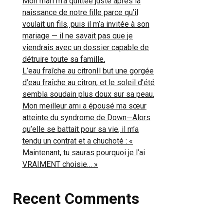
Mon mari m’a quittée juste après la
naissance de notre fille parce qu’il
voulait un fils, puis il m’a invitée à son
mariage — il ne savait pas que je
viendrais avec un dossier capable de
détruire toute sa famille.
L’eau fraîche au citronIl but une gorgée
d’eau fraîche au citron, et le soleil d’été
sembla soudain plus doux sur sa peau.
Mon meilleur ami a épousé ma sœur
atteinte du syndrome de Down—Alors
qu’elle se battait pour sa vie, il m’a
tendu un contrat et a chuchoté : «
Maintenant, tu sauras pourquoi je l’ai
VRAIMENT choisie… »
Recent Comments