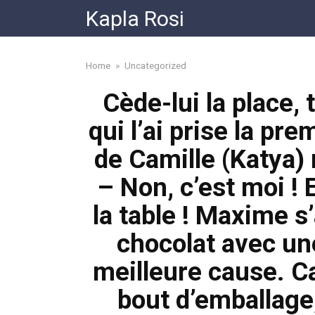
Skip
Kapla Rosi
to
content
Home
»
Uncategorized
Cède-lui la place, 
qui l’ai prise la pr
de Camille (Katya) 
– Non, c’est moi ! 
la table ! Maxime s’
chocolat avec un
meilleure cause. Ca
bout d’emballage,