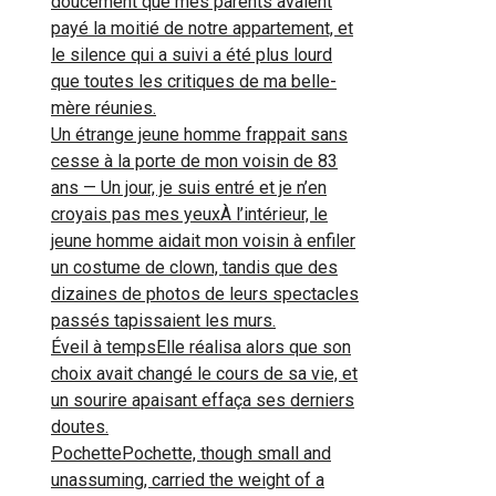
doucement que mes parents avaient
payé la moitié de notre appartement, et
le silence qui a suivi a été plus lourd
que toutes les critiques de ma belle-
mère réunies.
Un étrange jeune homme frappait sans
cesse à la porte de mon voisin de 83
ans — Un jour, je suis entré et je n’en
croyais pas mes yeuxÀ l’intérieur, le
jeune homme aidait mon voisin à enfiler
un costume de clown, tandis que des
dizaines de photos de leurs spectacles
passés tapissaient les murs.
Éveil à tempsElle réalisa alors que son
choix avait changé le cours de sa vie, et
un sourire apaisant effaça ses derniers
doutes.
PochettePochette, though small and
unassuming, carried the weight of a