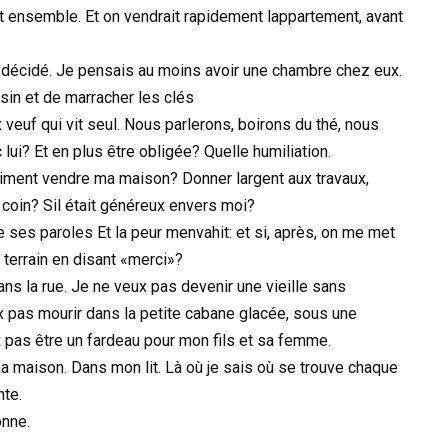
ient ensemble. Et on vendrait rapidement lappartement, avant
 décidé. Je pensais au moins avoir une chambre chez eux.
sin et de marracher les clés
ux veuf qui vit seul. Nous parlerons, boirons du thé, nous
ui? Et en plus être obligée? Quelle humiliation.
raiment vendre ma maison? Donner largent aux travaux,
it coin? Sil était généreux envers moi?
e ses paroles Et la peur menvahit: et si, après, on me met
 terrain en disant «merci»?
ans la rue. Je ne veux pas devenir une vieille sans
ux pas mourir dans la petite cabane glacée, sous une
ux pas être un fardeau pour mon fils et sa femme.
a maison. Dans mon lit. Là où je sais où se trouve chaque
nte.
onne.