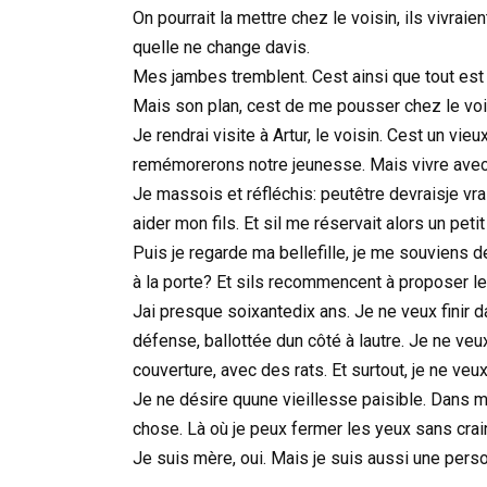
On pourrait la mettre chez le voisin, ils vivra
quelle ne change davis.
Mes jambes tremblent. Cest ainsi que tout est
Mais son plan, cest de me pousser chez le voi
Je rendrai visite à Artur, le voisin. Cest un vie
remémorerons notre jeunesse. Mais vivre avec l
Je massois et réfléchis: peutêtre devraisje v
aider mon fils. Et sil me réservait alors un pet
Puis je regarde ma bellefille, je me souviens d
à la porte? Et sils recommencent à proposer le
Jai presque soixantedix ans. Je ne veux finir d
défense, ballottée dun côté à lautre. Je ne ve
couverture, avec des rats. Et surtout, je ne ve
Je ne désire quune vieillesse paisible. Dans m
chose. Là où je peux fermer les yeux sans crai
Je suis mère, oui. Mais je suis aussi une pers