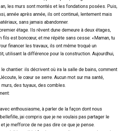
n an, les murs sont montés et les fondations posées. Puis,
nsi, année après année, ils ont continué, lentement mais
atériaux, sans jamais abandonner.
e premier étage. Ils rêvent dune demeure à deux étages,
n fils est boncœur, et me répète sans cesse: «Maman, tu
our financer les travaux, ils ont même troqué un
 utilisant la différence pour la construction. Aujourdhui,
e chantier: ils décrivent où ira la salle de bains, comment
e Jécoute, le cœur se serre. Aucun mot sur ma santé,
 murs, des tuyaux, des combles.
ment:
, avec enthousiasme, à parler de la façon dont nous
llefille, jai compris que je ne voulais pas partager le
 et je mefforce de ne pas dire ce que je pense.