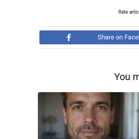
Rate artic
Share on Fac
You m