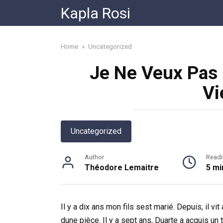
Skip
Kapla Rosi
to
content
Home
»
Uncategorized
Je Ne Veux Pas 
Vi
Uncategorized
Author
Readi
Théodore Lemaitre
5 mi
Il y a dix ans mon fils sest marié. Depuis, il v
dune pièce. Il y a sept ans, Duarte a acquis un 