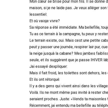
Mon cœur se brise pour mon fils. Il se donne du 
maison, si je ne laide pas. Je veux alléger so
lessentiel:
Et où vaisje vivre?
Sa réponse a été immédiate. Ma bellefille, touj
Tu as ce terrain à la campagne, tu peux y rester
Le terrain existe, oui. Mais cest une petite ca
peut y passer une journée, respirer lair pur, cu
la neige jusquà la cabane? Mes jambes faiblis
seule, et ils suggèrent que je passe lHIVER là
Jai essayé dexpliquer:
Mais il fait froid, les toilettes sont dehors, le
Et ils ont rétorqué:
Il y a des gens qui vivent ainsi dans les villag
Voilà. Ils ne mont même pas invité à rester chez
seraient proches. Juste: «Vends ta maisonles 
Récemment, jai entendu ma bellefille au télép