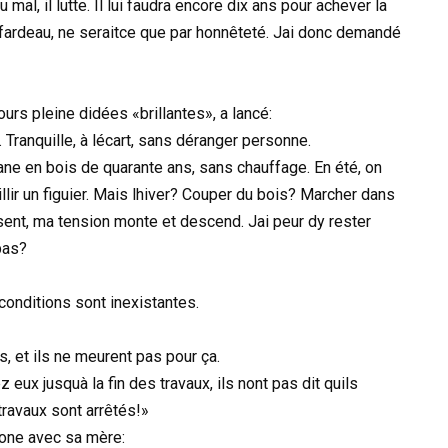
mal, il lutte. Il lui faudra encore dix ans pour achever la
n fardeau, ne seraitce que par honnêteté. Jai donc demandé
ours pleine didées «brillantes», a lancé:
. Tranquille, à lécart, sans déranger personne.
bane en bois de quarante ans, sans chauffage. En été, on
eillir un figuier. Mais lhiver? Couper du bois? Marcher dans
sent, ma tension monte et descend. Jai peur dy rester
bas?
s conditions sont inexistantes.
es, et ils ne meurent pas pour ça.
 eux jusquà la fin des travaux, ils nont pas dit quils
travaux sont arrêtés!»
hone avec sa mère: