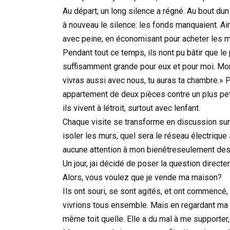
Au départ, un long silence a régné. Au bout du
à nouveau le silence: les fonds manquaient. Ai
avec peine, en économisant pour acheter les m
Pendant tout ce temps, ils nont pu bâtir que l
suffisamment grande pour eux et pour moi. Mo
vivras aussi avec nous, tu auras ta chambre.» P
appartement de deux pièces contre un plus petit,
ils vivent à létroit, surtout avec lenfant.
Chaque visite se transforme en discussion sur l
isoler les murs, quel sera le réseau électriqu
aucune attention à mon bienêtreseulement des
Un jour, jai décidé de poser la question directe
Alors, vous voulez que je vende ma maison?
Ils ont souri, se sont agités, et ont commencé
vivrions tous ensemble. Mais en regardant ma be
même toit quelle. Elle a du mal à me supporter,