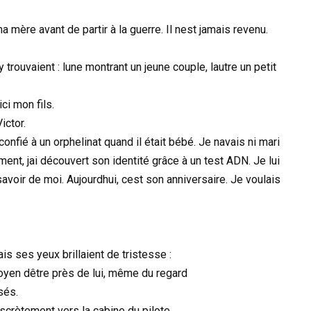
 mère avant de partir à la guerre. Il nest jamais revenu.
y trouvaient : lune montrant un jeune couple, lautre un petit
ci mon fils.
ctor.
confié à un orphelinat quand il était bébé. Je navais ni mari
mment, jai découvert son identité grâce à un test ADN. Je lui
 savoir de moi. Aujourdhui, cest son anniversaire. Je voulais
is ses yeux brillaient de tristesse :
moyen dêtre près de lui, même du regard
sés.
iscrètement vers la cabine du pilote.