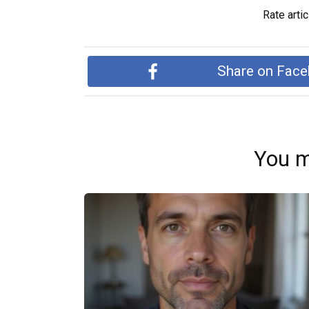
Rate artic
Share on Fac
You m