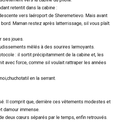
ant retentit dans la cabine :
descente vers laéroport de Sheremetievo. Mais avant
bord. Maman restez après latterrissage, sil vous plaît.
r ses joues.
laudissements mêlés à des sourires larmoyants.
tocole : il sortit précipitamment de la cabine et, les
gnit avec force, comme sil voulait rattraper les années
oi,chuchotatil en la serrant.
ssé. Il comprit que, derrière ces vêtements modestes et
e et damour immense.
 de deux cœurs séparés par le temps, enfin retrouvés.