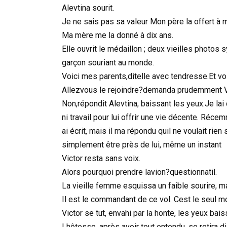
Alevtina sourit.
Je ne sais pas sa valeur Mon père la offert à ma
Ma mère me la donné à dix ans.
Elle ouvrit le médaillon ; deux vieilles photos s
garçon souriant au monde.
Voici mes parents,ditelle avec tendresse.Et voi
Allezvous le rejoindre?demanda prudemment Vi
Non,répondit Alevtina, baissant les yeux.Je lai 
ni travail pour lui offrir une vie décente. Réce
ai écrit, mais il ma répondu quil ne voulait rien
simplement être près de lui, même un instant
Victor resta sans voix.
Alors pourquoi prendre lavion?questionnatil.
La vieille femme esquissa un faible sourire, ma
Il est le commandant de ce vol. Cest le seul 
Victor se tut, envahi par la honte, les yeux bais
Lhôtesse, après avoir tout entendu, se retira d