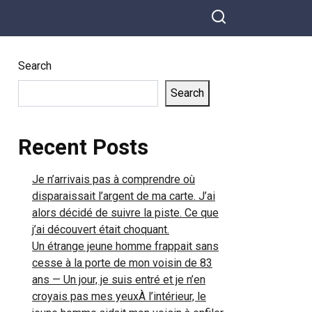
Search
Search
Recent Posts
Je n’arrivais pas à comprendre où
disparaissait l’argent de ma carte. J’ai
alors décidé de suivre la piste. Ce que
j’ai découvert était choquant.
Un étrange jeune homme frappait sans
cesse à la porte de mon voisin de 83
ans — Un jour, je suis entré et je n’en
croyais pas mes yeuxÀ l’intérieur, le