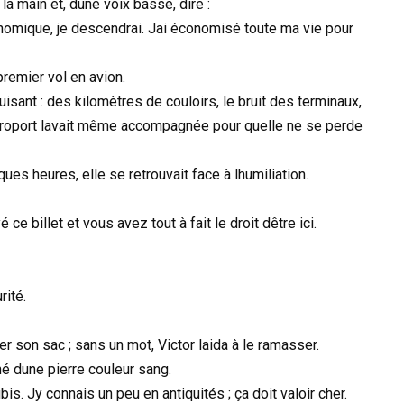
 la main et, dune voix basse, dire :
onomique, je descendrai. Jai économisé toute ma vie pour
premier vol en avion.
isant : des kilomètres de couloirs, le bruit des terminaux,
éroport lavait même accompagnée pour quelle ne se perde
ues heures, elle se retrouvait face à lhumiliation.
 billet et vous avez tout à fait le droit dêtre ici.
rité.
er son sac ; sans un mot, Victor laida à le ramasser.
rné dune pierre couleur sang.
is. Jy connais un peu en antiquités ; ça doit valoir cher.