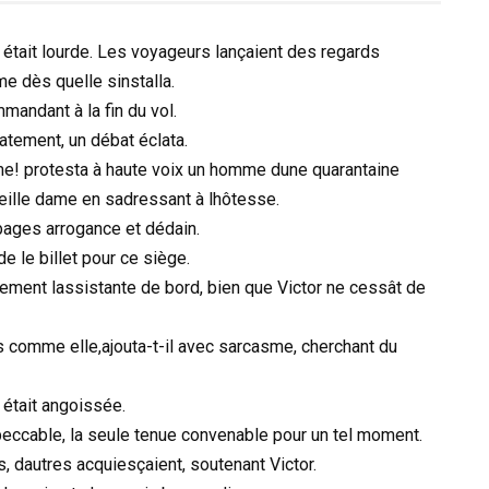
 était lourde. Les voyageurs lançaient des regards
me dès quelle sinstalla.
mmandant à la fin du vol.
atement, un débat éclata.
e! protesta à haute voix un homme dune quarantaine
eille dame en sadressant à lhôtesse.
mbages arrogance et dédain.
 le billet pour ce siège.
ment lassistante de bord, bien que Victor ne cessât de
 comme elle,ajouta-t-il avec sarcasme, cherchant du
 était angoissée.
mpeccable, la seule tenue convenable pour un tel moment.
 dautres acquiesçaient, soutenant Victor.