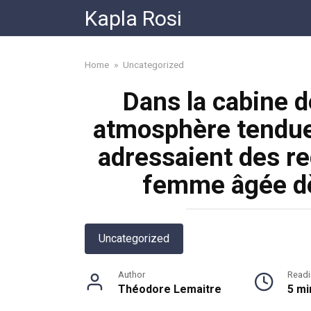
Skip
Kapla Rosi
to
content
Home
»
Uncategorized
Dans la cabine d
atmosphère tendue
adressaient des r
femme âgée dès
Uncategorized
Author
Readi
Théodore Lemaitre
5 mi