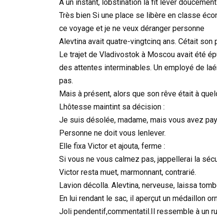
À un instant, lobstination la fit lever doucement
Très bien Si une place se libère en classe éc
ce voyage et je ne veux déranger personne
Alevtina avait quatre-vingtcinq ans. Cétait son 
Le trajet de Vladivostok à Moscou avait été épu
des attentes interminables. Un employé de la
pas.
Mais à présent, alors que son rêve était à quelq
Lhôtesse maintint sa décision :
Je suis désolée, madame, mais vous avez payé ce
Personne ne doit vous lenlever.
Elle fixa Victor et ajouta, ferme :
Si vous ne vous calmez pas, jappellerai la sécu
Victor resta muet, marmonnant, contrarié.
Lavion décolla. Alevtina, nerveuse, laissa tomb
En lui rendant le sac, il aperçut un médaillon o
Joli pendentif,commentatil.Il ressemble à un rub