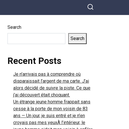
Search
Search
Recent Posts
Je n’arrivais pas à comprendre où
disparaissait l’argent de ma carte. J’ai
alors décidé de suivre la piste. Ce que
j’ai découvert était choquant.
Un étrange jeune homme frappait sans
cesse à la porte de mon voisin de 83
ans — Un jour, je suis entré et je n’en
croyais pas mes yeuxÀ l’intérieur, le