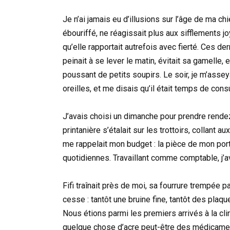
Je n’ai jamais eu d’illusions sur l’âge de ma ch
ébouriffé, ne réagissait plus aux sifflements jo
qu’elle rapportait autrefois avec fierté. Ces der
peinait à se lever le matin, évitait sa gamelle,
poussant de petits soupirs. Le soir, je m’asseya
oreilles, et me disais qu’il était temps de consu
J’avais choisi un dimanche pour prendre rende
printanière s’étalait sur les trottoirs, collan
me rappelait mon budget : la pièce de mon por
quotidiennes. Travaillant comme comptable, j’a
Fifi traînait près de moi, sa fourrure trempée 
cesse : tantôt une bruine fine, tantôt des pla
Nous étions parmi les premiers arrivés à la clin
quelque chose d’acre peut-être des médicament