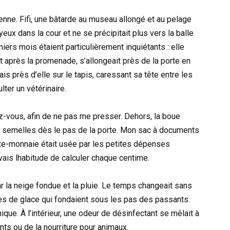
ienne. Fifi, une bâtarde au museau allongé et au pelage
yeux dans la cour et ne se précipitait plus vers la balle
niers mois étaient particulièrement inquiétants : elle
 et après la promenade, s’allongeait près de la porte en
is près d’elle sur le tapis, caressant sa tête entre les
lter un vétérinaire.
z-vous, afin de ne pas me presser. Dehors, la boue
t aux semelles dès le pas de la porte. Mon sac à documents
te-monnaie était usée par les petites dépenses
vais lhabitude de calculer chaque centime.
par la neige fondue et la pluie. Le temps changeait sans
ques de glace qui fondaient sous les pas des passants.
ique. À l’intérieur, une odeur de désinfectant se mêlait à
s ou de la nourriture pour animaux.