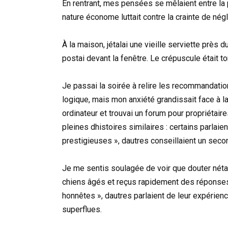
En rentrant, mes pensées se mêlaient entre la p
nature économe luttait contre la crainte de nég
À la maison, jétalai une vieille serviette près 
postai devant la fenêtre. Le crépuscule était t
Je passai la soirée à relire les recommandations
logique, mais mon anxiété grandissait face à l
ordinateur et trouvai un forum pour propriétair
pleines dhistoires similaires : certains parlai
prestigieuses », dautres conseillaient un seco
Je me sentis soulagée de voir que douter néta
chiens âgés et reçus rapidement des réponses.
honnêtes », dautres parlaient de leur expérie
superflues.