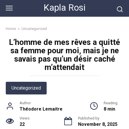
Skip
Kapla Rosi
to
content
Home
»
Uncategorized
L’homme de mes rêves a quitté
sa femme pour moi, mais je ne
savais pas qu’un désir caché
m’attendait
Uncategorized
Author
Reading
Théodore Lemaitre
8 min
Views
Published by
22
November 8, 2025