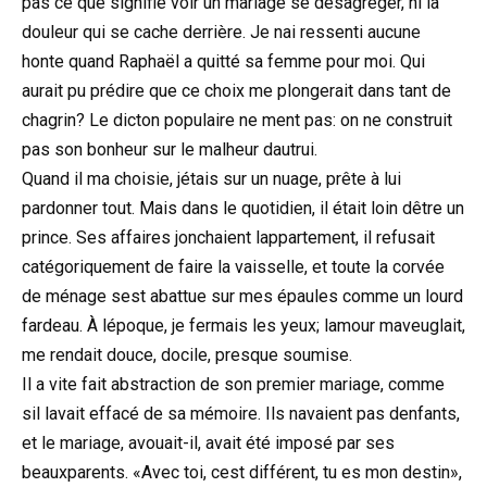
pas ce que signifie voir un mariage se désagréger, ni la
douleur qui se cache derrière. Je nai ressenti aucune
honte quand Raphaël a quitté sa femme pour moi. Qui
aurait pu prédire que ce choix me plongerait dans tant de
chagrin? Le dicton populaire ne ment pas: on ne construit
pas son bonheur sur le malheur dautrui.
Quand il ma choisie, jétais sur un nuage, prête à lui
pardonner tout. Mais dans le quotidien, il était loin dêtre un
prince. Ses affaires jonchaient lappartement, il refusait
catégoriquement de faire la vaisselle, et toute la corvée
de ménage sest abattue sur mes épaules comme un lourd
fardeau. À lépoque, je fermais les yeux; lamour maveuglait,
me rendait douce, docile, presque soumise.
Il a vite fait abstraction de son premier mariage, comme
sil lavait effacé de sa mémoire. Ils navaient pas denfants,
et le mariage, avouait-il, avait été imposé par ses
beauxparents. «Avec toi, cest différent, tu es mon destin»,