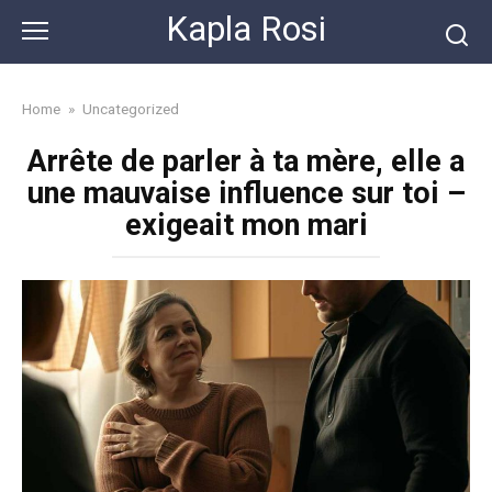
Skip
Kapla Rosi
to
content
Home
»
Uncategorized
Arrête de parler à ta mère, elle a
une mauvaise influence sur toi –
exigeait mon mari