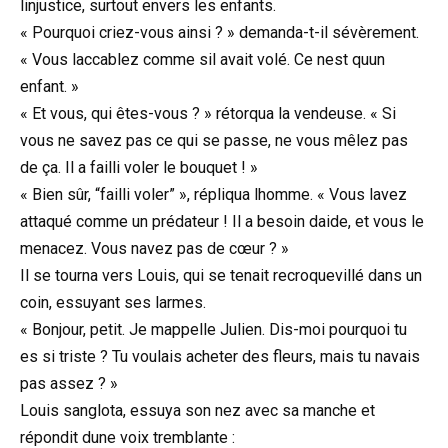
linjustice, surtout envers les enfants.
« Pourquoi criez-vous ainsi ? » demanda-t-il sévèrement.
« Vous laccablez comme sil avait volé. Ce nest quun
enfant. »
« Et vous, qui êtes-vous ? » rétorqua la vendeuse. « Si
vous ne savez pas ce qui se passe, ne vous mêlez pas
de ça. Il a failli voler le bouquet ! »
« Bien sûr, “failli voler” », répliqua lhomme. « Vous lavez
attaqué comme un prédateur ! Il a besoin daide, et vous le
menacez. Vous navez pas de cœur ? »
Il se tourna vers Louis, qui se tenait recroquevillé dans un
coin, essuyant ses larmes.
« Bonjour, petit. Je mappelle Julien. Dis-moi pourquoi tu
es si triste ? Tu voulais acheter des fleurs, mais tu navais
pas assez ? »
Louis sanglota, essuya son nez avec sa manche et
répondit dune voix tremblante :