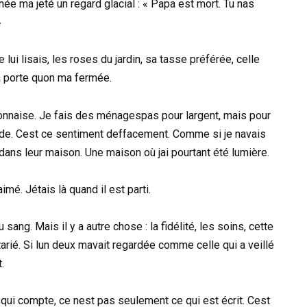
înée ma jeté un regard glacial : « Papa est mort. Tu nas
»
e lui lisais, les roses du jardin, sa tasse préférée, celle
la porte quon ma fermée.
onnaise. Je fais des ménagespas pour largent, mais pour
tude. Cest ce sentiment deffacement. Comme si je navais
ans leur maison. Une maison où jai pourtant été lumière.
imé. Jétais là quand il est parti.
ng. Mais il y a autre chose : la fidélité, les soins, cette
rié. Si lun deux mavait regardée comme celle qui a veillé
.
 qui compte, ce nest pas seulement ce qui est écrit. Cest