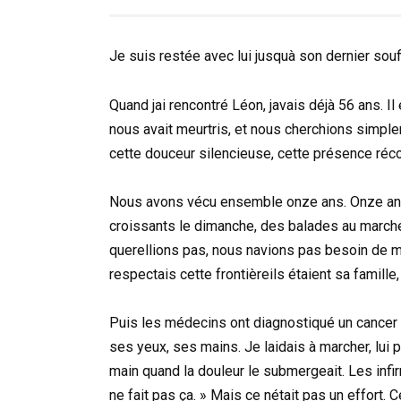
Je suis restée avec lui jusquà son dernier so
Quand jai rencontré Léon, javais déjà 56 ans. Il
nous avait meurtris, et nous cherchions simpl
cette douceur silencieuse, cette présence réco
Nous avons vécu ensemble onze ans. Onze anné
croissants le dimanche, des balades au march
querellions pas, nous navions pas besoin de mo
respectais cette frontièreils étaient sa famille
Puis les médecins ont diagnostiqué un cancer 
ses yeux, ses mains. Je laidais à marcher, lui p
main quand la douleur le submergeait. Les infi
ne fait pas ça. » Mais ce nétait pas un effort. C